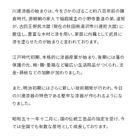
川連漆器の始まりは、今をさかのぼること約八百年前の鎌
倉時代、源頼朝の家人で稲庭城主の小野寺重道の弟、道矩
が、古四王野尻大舘（現在の秋田県湯沢市川連町大舘）に
居住し、豊富な木材と漆を用い、家臣に内職として武具に
漆を塗らせたのが始まりと言われております。
江戸時代初期、本格的に漆器産業が始まり、後期には藩の
保護の元、椀・膳・重箱など幅広い生活用品がつくられ、沈
金・蒔絵などの加飾が加わりました。
また、明治初期にはさらに新しい技術開発が行われ、今日
の川連漆器の特色である堅牢な漆器が作られるようにな
りました。
昭和五十一年十二月に、国の伝統工芸品の指定を受け、今
では全国でも有数な産地として成長しております。