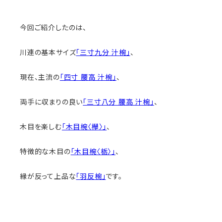
今回ご紹介したのは、
川連の基本サイズ
「三寸九分 汁椀」
、
現在、主流の
「四寸 腰高 汁椀」
、
両手に収まりの良い
「三寸八分 腰高 汁椀」
、
木目を楽しむ
「木目椀〈欅〉」
、
特徴的な木目の
「木目椀〈栃〉」
、
縁が反って上品な
「羽反椀」
です。