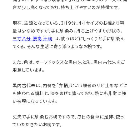
台が少し高くなっており、持ち上げやすいのが特徴です。
現在、主流となっている、3寸9分、4寸サイズのお椀より容
量は少なめですが、手に馴染み、持ち上げやすい形状の、
三寸八分 腰高 汁椀
は、使うほどにしっくりと手に馴染ん
でくる、そんな生活に寄り添うようなお椀です。
また、色は、オーソドックスな黒内朱と朱、黒内古代朱をご
用意しています。
黒内古代朱は、内側を「弁柄」という鉄骨のサビ止めなどに
も使われる顔料と、漆をまぜて塗っており、熱にも非常に強
い被膜になっています。
丈夫で手に馴染むお椀ですので、毎日の食卓に是非、使っ
ていただきたいお椀です。