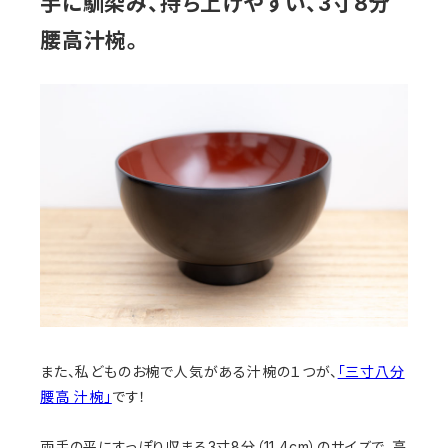
手に馴染み、持ち上げやすい、3寸8分
腰高汁椀。
また、私どものお椀で人気がある汁椀の１つが、
「三寸八分
腰高 汁椀」
です！
両手の平にすっぽり収まる3寸8分（11.4cm）のサイズで、高