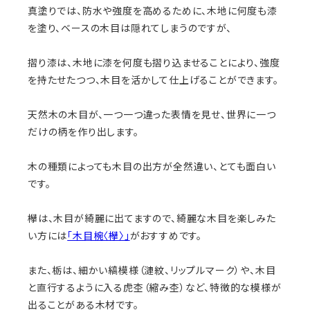
真塗りでは、防水や強度を高めるために、木地に何度も漆
を塗り、ベースの木目は隠れてしまうのですが、
摺り漆は、木地に漆を何度も摺り込ませることにより、強度
を持たせたつつ、木目を活かして仕上げることができます。
天然木の木目が、一つ一つ違った表情を見せ、世界に一つ
だけの柄を作り出します。
木の種類によっても木目の出方が全然違い、とても面白い
です。
欅は、木目が綺麗に出てますので、綺麗な木目を楽しみた
い方には
「木目椀〈欅〉」
がおすすめです。
また、栃は、細かい縞模様（漣紋、リップルマーク）や、木目
と直行するように入る虎杢（縮み杢）など、特徴的な模様が
出ることがある木材です。