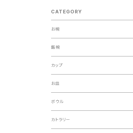
CATEGORY
お椀
汁椀
飯椀
子供椀
カップ
多用椀・そば椀・大名椀
お皿
吸物椀
ボウル
スタッキングボウル
カトラリー