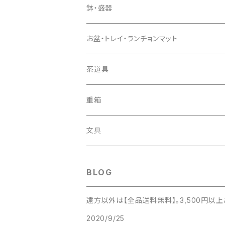
ボウル
子供用カトラリー
鉢・盛器
スプーン＆フォークセット
鉢
お盆・トレイ・ランチョンマット
スプーン
盛器
お盆
茶道具
フォーク
トレイ
茶托
重箱
ランチョンマット
おしぼり置き
文具
ペーパーウェイト
BLOG
葉書入れ
遠方以外は【全品送料無料】。3,500円以
2020/9/25